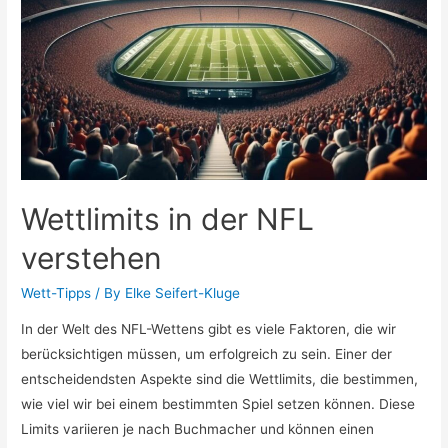
erklärt
Wettlimits in der NFL
verstehen
Wett-Tipps
/ By
Elke Seifert-Kluge
In der Welt des NFL-Wettens gibt es viele Faktoren, die wir
berücksichtigen müssen, um erfolgreich zu sein. Einer der
entscheidendsten Aspekte sind die Wettlimits, die bestimmen,
wie viel wir bei einem bestimmten Spiel setzen können. Diese
Limits variieren je nach Buchmacher und können einen