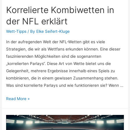
Korrelierte Kombiwetten in
der NFL erklärt
Wett-Tipps
/ By
Elke Seifert-Kluge
In der aufregenden Welt der NFL-Wetten gibt es viele
Strategien, die wir als Wettfans erkunden können. Eine dieser
faszinierenden Möglichkeiten sind die sogenannten
„korrelierten Parlays“. Diese Art von Wette bietet uns die
Gelegenheit, mehrere Ergebnisse innerhalb eines Spiels zu
kombinieren, die in einem gewissen Zusammenhang stehen.
Was sind korrelierte Parlays und wie funktionieren sie? Wenn …
Korrelierte
Read More »
Kombiwetten
in
der
NFL