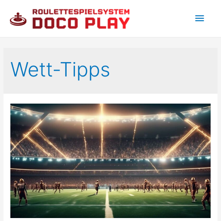
Main
Men
Wett-Tipps