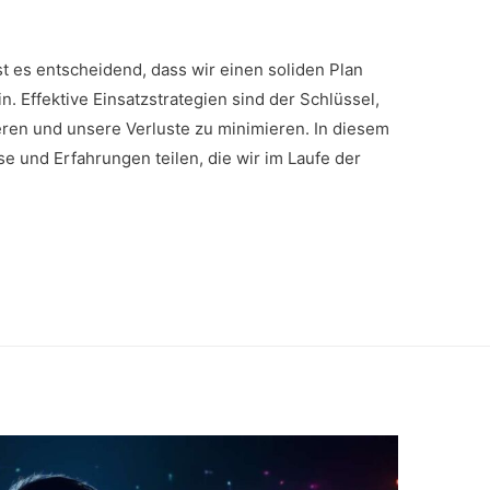
t es entscheidend, dass wir einen soliden Plan
in. Effektive Einsatzstrategien sind der Schlüssel,
en und unsere Verluste zu minimieren. In diesem
e und Erfahrungen teilen, die wir im Laufe der
…