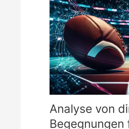
Analyse von di
Begegnungen f