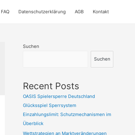
FAQ
Datenschutzerklärung
AGB
Kontakt
Suchen
Suchen
Recent Posts
OASIS Spielersperre Deutschland
Glücksspiel Sperrsystem
Einzahlungslimit: Schutzmechanismen im
Überblick
Wettstrategien an Marktveränderungen