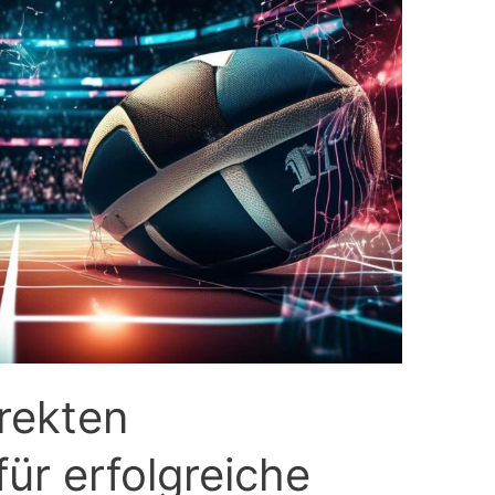
rekten
ür erfolgreiche