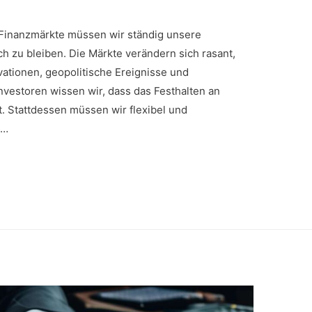
 Finanzmärkte müssen wir ständig unsere
h zu bleiben. Die Märkte verändern sich rasant,
vationen, geopolitische Ereignisse und
Investoren wissen wir, dass das Festhalten an
t. Stattdessen müssen wir flexibel und
 …