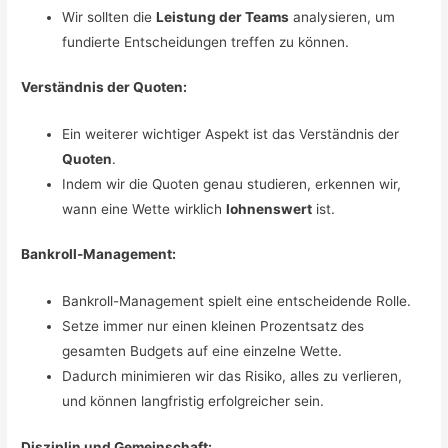
Wir sollten die
Leistung der Teams
analysieren, um
fundierte Entscheidungen treffen zu können.
Verständnis der Quoten:
Ein weiterer wichtiger Aspekt ist das Verständnis der
Quoten
.
Indem wir die Quoten genau studieren, erkennen wir,
wann eine Wette wirklich
lohnenswert
ist.
Bankroll-Management:
Bankroll-Management spielt eine entscheidende Rolle.
Setze immer nur einen kleinen Prozentsatz des
gesamten Budgets auf eine einzelne Wette.
Dadurch minimieren wir das Risiko, alles zu verlieren,
und können langfristig erfolgreicher sein.
Disziplin und Gemeinschaft: