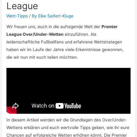
League
Wett-Tipps
/ By
Elke Seifert-Kluge
Wir freuen uns, euch in die aufregende Welt der
Premier
League Over/Under-Wetten
einzuführen. Als
leidenschaftliche Fußballfans und erfahrene Wettstrategen
haben wir im Laufe der Jahre viele Erkenntnisse gewonnen,
die wir nun mit euch teilen möchten.
In diesem Artikel werden wir die Grundlagen des Over/Under-
Wettens erklären und euch wertvolle Tipps geben, wie ihr eure
Chancen auf erfolgreiche Wetten erhöhen könnt. Die Premier