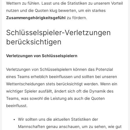
Wettern zu fühlen. Lasst uns die Statistiken zu unserem Vorteil
nutzen und die Quoten klug bewerten, um ein starkes
Zusammengehörigkeitsgefühl
zu fördern.
Schlüsselspieler-Verletzungen
berücksichtigen
Verletzungen von Schlüsselspielern
Verletzungen von Schlüsselspielern können das Potenzial
eines Teams erheblich beeinflussen und sollten bei unseren
Wettentscheidungen stets berücksichtigt werden. Wenn ein
wichtiger Spieler ausfällt, ändert sich oft die Dynamik des
Teams, was sowohl die Leistung als auch die Quoten
beeinflusst.
Wir sollten uns die aktuellen Statistiken der
Mannschaften genau anschauen, um zu sehen, wie gut