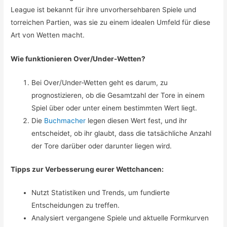
League ist bekannt für ihre unvorhersehbaren Spiele und
torreichen Partien, was sie zu einem idealen Umfeld für diese
Art von Wetten macht.
Wie funktionieren Over/Under-Wetten?
Bei Over/Under-Wetten geht es darum, zu
prognostizieren, ob die Gesamtzahl der Tore in einem
Spiel über oder unter einem bestimmten Wert liegt.
Die
Buchmacher
legen diesen Wert fest, und ihr
entscheidet, ob ihr glaubt, dass die tatsächliche Anzahl
der Tore darüber oder darunter liegen wird.
Tipps zur Verbesserung eurer Wettchancen:
Nutzt Statistiken und Trends, um fundierte
Entscheidungen zu treffen.
Analysiert vergangene Spiele und aktuelle Formkurven