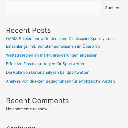
Suchen
Recent Posts
OASIS Spielersperre Deutschland Glücksspiel Sperrsystem
Einzahlungslimit: Schutzmechanismen im Überblick
Wettstrategien an Marktveränderungen anpassen
Effektive Einsatzstrategien für Sportwetter
Die Rolle von Datenanalysen bei Sportwetten
Analyse von direkten Begegnungen für erfolgreiche Wetten
Recent Comments
No comments to show.