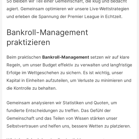
So bleiben wir Teil einer Gemeinschaft, die klug und bedacht
agiert. Gemeinsam optimieren wir unsere Live-Wettstrategien
und erleben die Spannung der Premier League in Echtzeit.
Bankroll-Management
praktizieren
Beim praktischen
Bankroll-Management
setzen wir auf klare
Regeln, um unser Budget effektiv zu verwalten und langfristige
Erfolge im Wettgeschehen zu sichern. Es ist wichtig, unser
Kapital in Einheiten aufzuteilen, um Verluste zu minimieren und
die Kontrolle zu behalten.
Gemeinsam analysieren wir Statistiken und Quoten, um
fundierte Entscheidungen zu treffen. Das Gefühl der
Gemeinschaft und das Teilen von Wissen stärken unser
Selbstvertrauen und helfen uns, bessere Wetten zu platzieren.