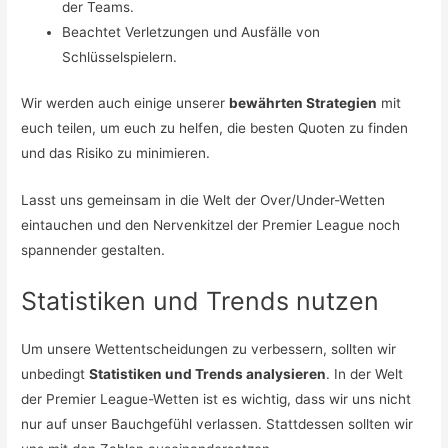
der Teams.
Beachtet Verletzungen und Ausfälle von
Schlüsselspielern.
Wir werden auch einige unserer
bewährten Strategien
mit
euch teilen, um euch zu helfen, die besten Quoten zu finden
und das Risiko zu minimieren.
Lasst uns gemeinsam in die Welt der Over/Under-Wetten
eintauchen und den Nervenkitzel der Premier League noch
spannender gestalten.
Statistiken und Trends nutzen
Um unsere Wettentscheidungen zu verbessern, sollten wir
unbedingt
Statistiken und Trends analysieren
. In der Welt
der Premier League-Wetten ist es wichtig, dass wir uns nicht
nur auf unser Bauchgefühl verlassen. Stattdessen sollten wir