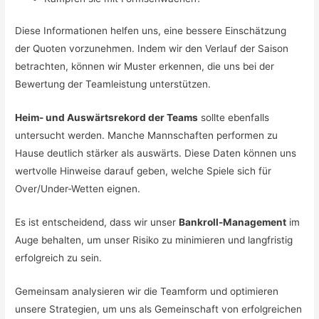
Diese Informationen helfen uns, eine bessere Einschätzung
der Quoten vorzunehmen. Indem wir den Verlauf der Saison
betrachten, können wir Muster erkennen, die uns bei der
Bewertung der Teamleistung unterstützen.
Heim- und Auswärtsrekord der Teams
sollte ebenfalls
untersucht werden. Manche Mannschaften performen zu
Hause deutlich stärker als auswärts. Diese Daten können uns
wertvolle Hinweise darauf geben, welche Spiele sich für
Over/Under-Wetten eignen.
Es ist entscheidend, dass wir unser
Bankroll-Management
im
Auge behalten, um unser Risiko zu minimieren und langfristig
erfolgreich zu sein.
Gemeinsam analysieren wir die Teamform und optimieren
unsere Strategien, um uns als Gemeinschaft von erfolgreichen