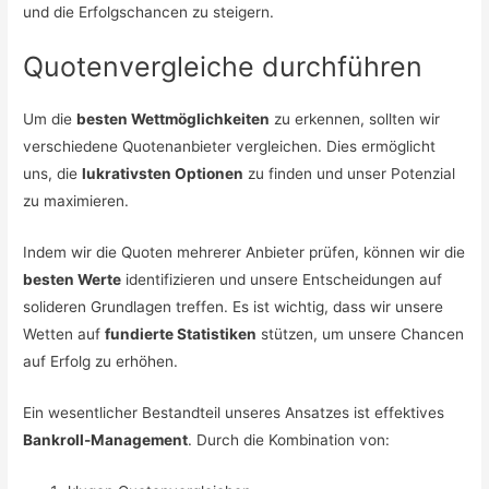
und die Erfolgschancen zu steigern.
Quotenvergleiche durchführen
Um die
besten Wettmöglichkeiten
zu erkennen, sollten wir
verschiedene Quotenanbieter vergleichen. Dies ermöglicht
uns, die
lukrativsten Optionen
zu finden und unser Potenzial
zu maximieren.
Indem wir die Quoten mehrerer Anbieter prüfen, können wir die
besten Werte
identifizieren und unsere Entscheidungen auf
solideren Grundlagen treffen. Es ist wichtig, dass wir unsere
Wetten auf
fundierte Statistiken
stützen, um unsere Chancen
auf Erfolg zu erhöhen.
Ein wesentlicher Bestandteil unseres Ansatzes ist effektives
Bankroll-Management
. Durch die Kombination von: